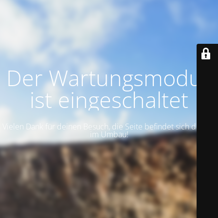
Der Wartungsmodus
ist eingeschaltet
Vielen Dank für deinen Besuch, die Seite befindet sich derzeit
im Umbau!