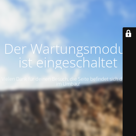
Der Wartungsmodus
ist eingeschaltet
Vielen Dank für deinen Besuch, die Seite befindet sich derzeit
im Umbau!