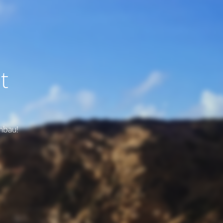
t
Umbau!