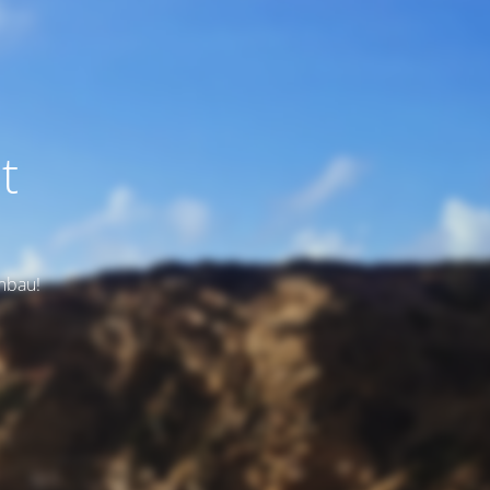
t
Umbau!