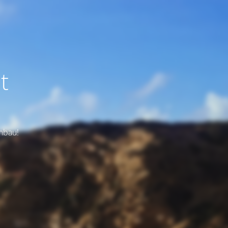
t
Umbau!