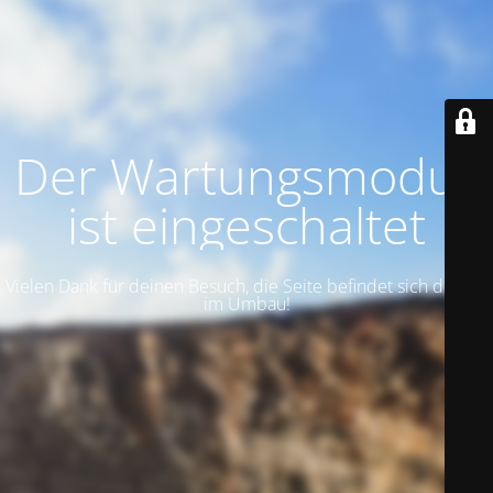
Der Wartungsmodus
ist eingeschaltet
Vielen Dank für deinen Besuch, die Seite befindet sich derzeit
im Umbau!