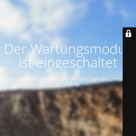
Der Wartungsmodus
ist eingeschaltet
Vielen Dank für deinen Besuch, die Seite befindet sich derzeit
im Umbau!