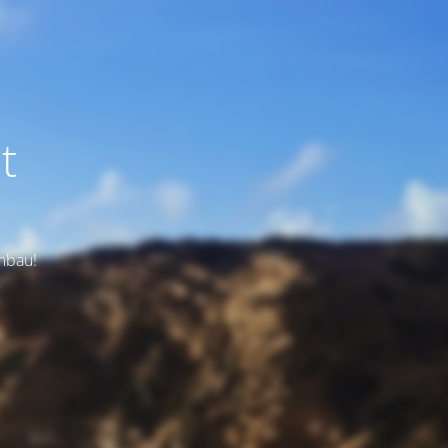
t
Umbau!