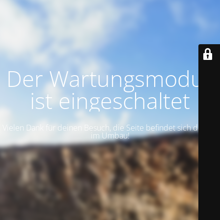
Der Wartungsmodus
ist eingeschaltet
Vielen Dank für deinen Besuch, die Seite befindet sich derzeit
im Umbau!