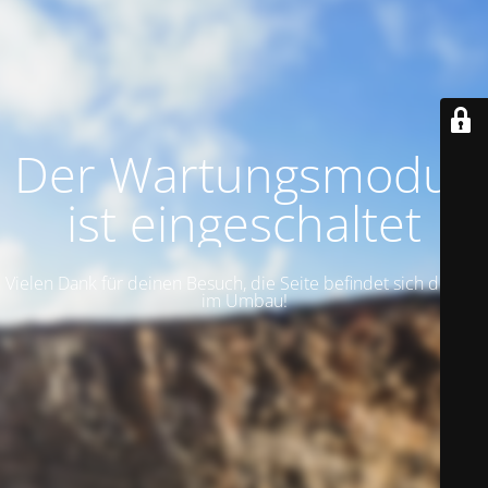
Der Wartungsmodus
ist eingeschaltet
Vielen Dank für deinen Besuch, die Seite befindet sich derzeit
im Umbau!