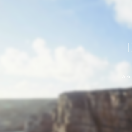
Viele