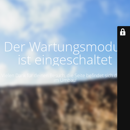
Der Wartungsmodus
ist eingeschaltet
Vielen Dank für deinen Besuch, die Seite befindet sich derzeit
im Umbau!