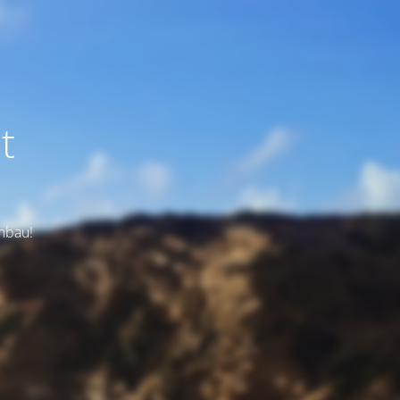
t
Umbau!