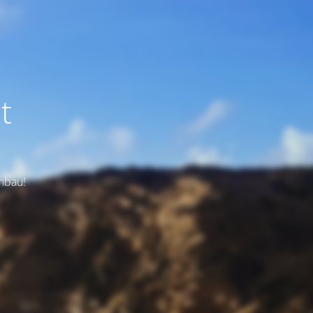
t
Umbau!