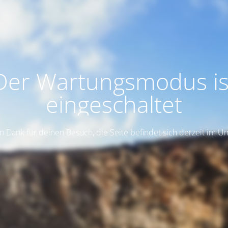
Der Wartungsmodus is
eingeschaltet
n Dank für deinen Besuch, die Seite befindet sich derzeit im 