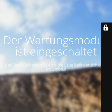
Der Wartungsmodus
ist eingeschaltet
Vielen Dank für deinen Besuch, die Seite befindet sich derzeit
im Umbau!