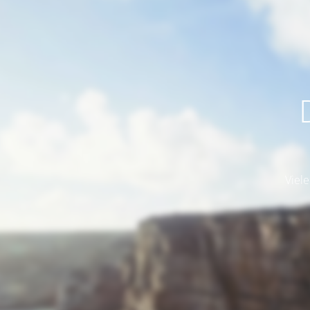
Viele