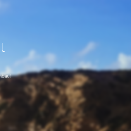
t
Umbau!