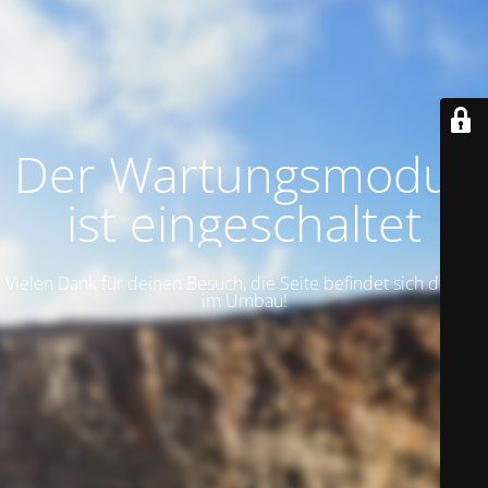
Der Wartungsmodus
ist eingeschaltet
Vielen Dank für deinen Besuch, die Seite befindet sich derzeit
im Umbau!