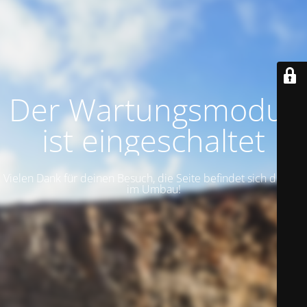
Der Wartungsmodus
ist eingeschaltet
Vielen Dank für deinen Besuch, die Seite befindet sich derzeit
im Umbau!