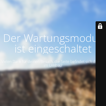
Der Wartungsmodus
ist eingeschaltet
Vielen Dank für deinen Besuch, die Seite befindet sich derzeit
im Umbau!