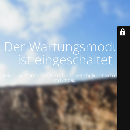
Der Wartungsmodus
ist eingeschaltet
Vielen Dank für deinen Besuch, die Seite befindet sich derzeit
im Umbau!