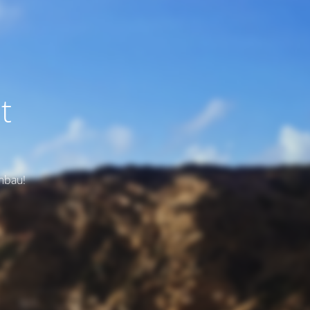
t
Umbau!