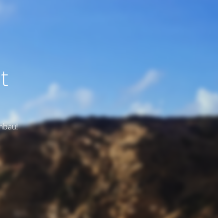
t
Umbau!