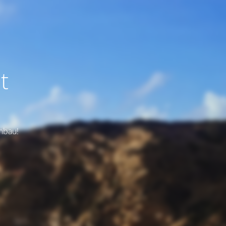
t
Umbau!