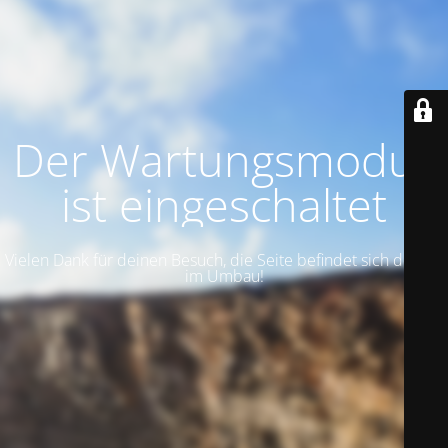
Der Wartungsmodus
ist eingeschaltet
Vielen Dank für deinen Besuch, die Seite befindet sich derzeit
im Umbau!