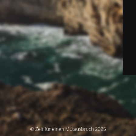
© Zeit für einen Mutausbruch 2025