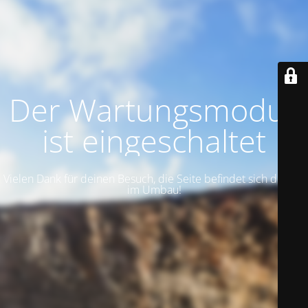
Der Wartungsmodus
ist eingeschaltet
Vielen Dank für deinen Besuch, die Seite befindet sich derzeit
im Umbau!