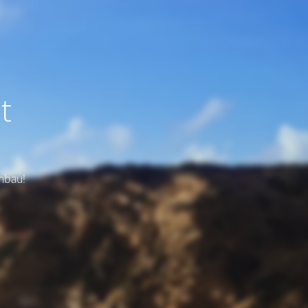
t
Umbau!