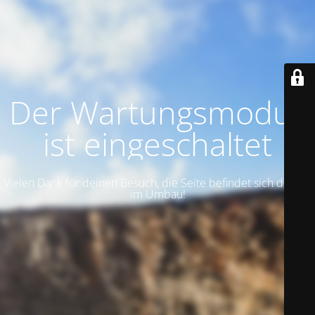
Der Wartungsmodus
ist eingeschaltet
Vielen Dank für deinen Besuch, die Seite befindet sich derzeit
im Umbau!