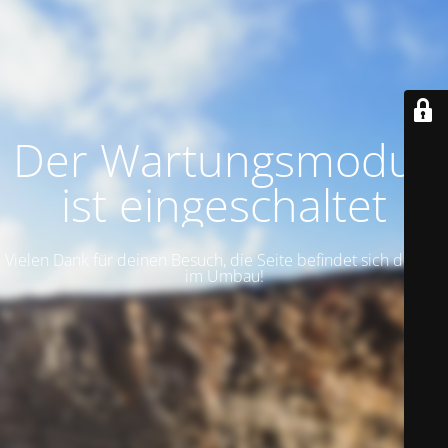
Der Wartungsmodus
ist eingeschaltet
Vielen Dank für deinen Besuch, die Seite befindet sich derzeit
im Umbau!