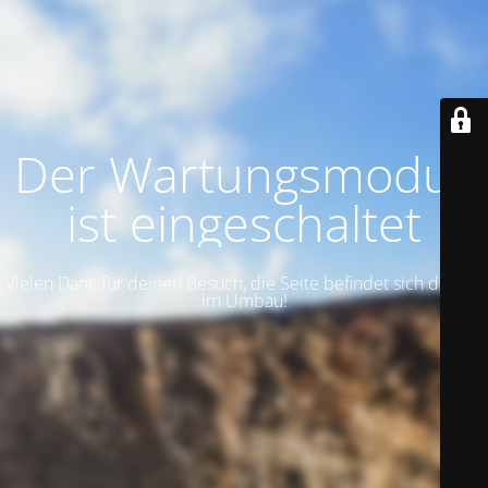
Der Wartungsmodus
ist eingeschaltet
Vielen Dank für deinen Besuch, die Seite befindet sich derzeit
im Umbau!