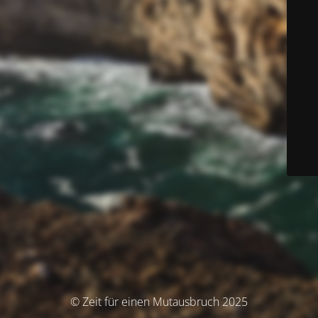
© Zeit für einen Mutausbruch 2025