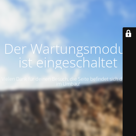
Der Wartungsmodus
ist eingeschaltet
Vielen Dank für deinen Besuch, die Seite befindet sich derzeit
im Umbau!