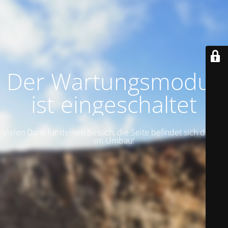
Der Wartungsmodus
ist eingeschaltet
Vielen Dank für deinen Besuch, die Seite befindet sich derzeit
im Umbau!