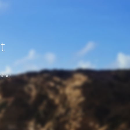
t
Umbau!