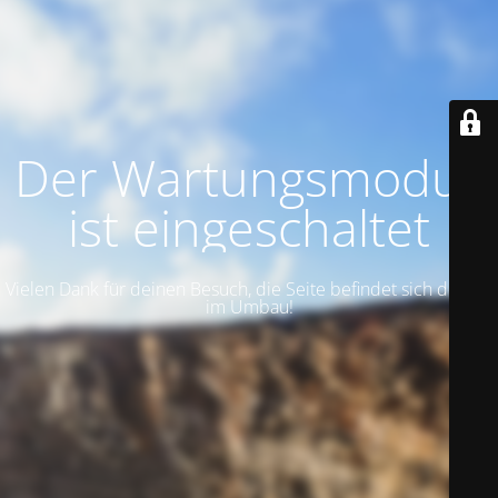
Der Wartungsmodus
ist eingeschaltet
Vielen Dank für deinen Besuch, die Seite befindet sich derzeit
im Umbau!