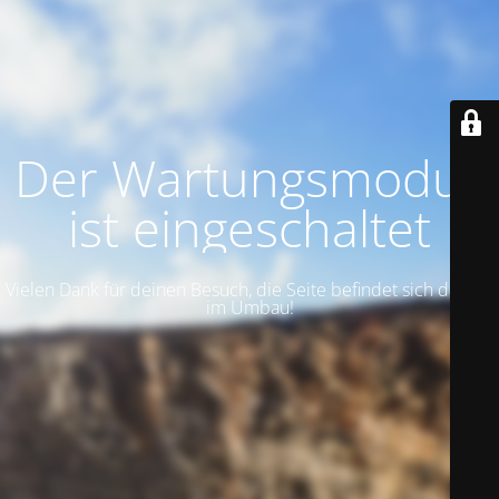
Der Wartungsmodus
ist eingeschaltet
Vielen Dank für deinen Besuch, die Seite befindet sich derzeit
im Umbau!