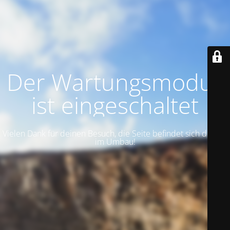
Der Wartungsmodus
ist eingeschaltet
Vielen Dank für deinen Besuch, die Seite befindet sich derzeit
im Umbau!