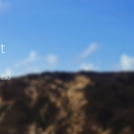
t
Umbau!