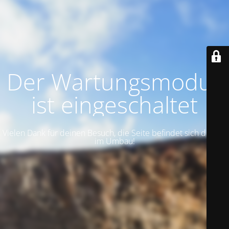
Der Wartungsmodus
ist eingeschaltet
Vielen Dank für deinen Besuch, die Seite befindet sich derzeit
im Umbau!