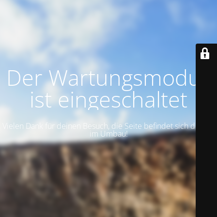
Der Wartungsmodus
ist eingeschaltet
Vielen Dank für deinen Besuch, die Seite befindet sich derzeit
im Umbau!