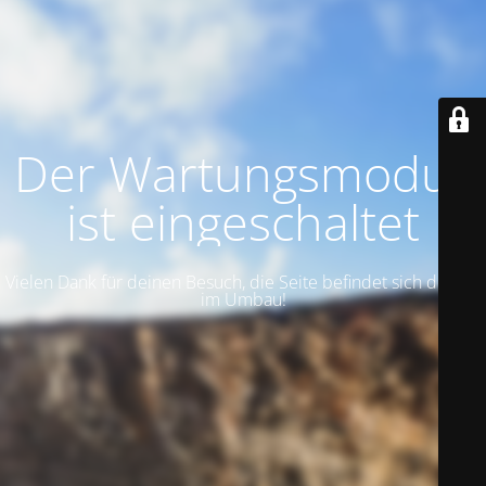
Der Wartungsmodus
ist eingeschaltet
Vielen Dank für deinen Besuch, die Seite befindet sich derzeit
im Umbau!