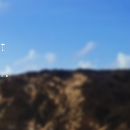
t
Umbau!