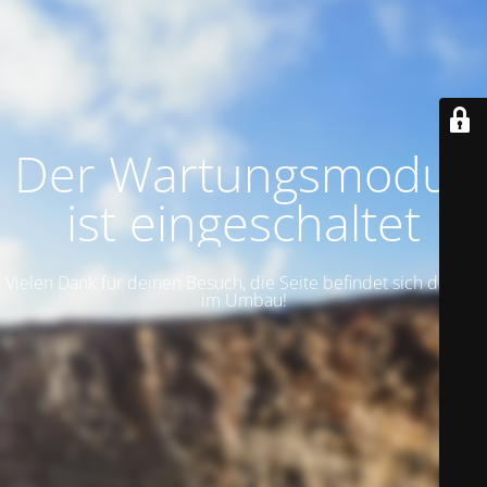
Der Wartungsmodus
ist eingeschaltet
Vielen Dank für deinen Besuch, die Seite befindet sich derzeit
im Umbau!