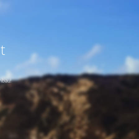
t
Umbau!