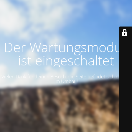
Der Wartungsmodus
ist eingeschaltet
Vielen Dank für deinen Besuch, die Seite befindet sich derzeit
im Umbau!