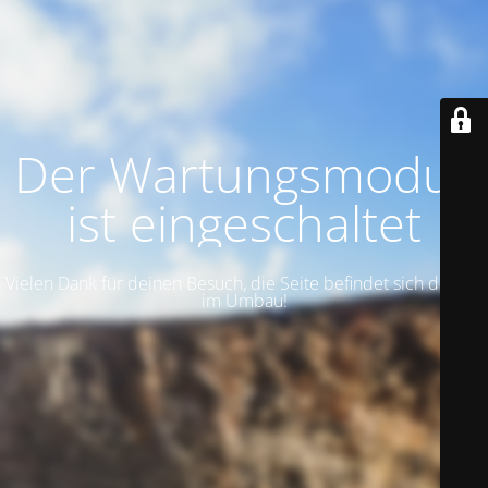
Der Wartungsmodus
ist eingeschaltet
Vielen Dank für deinen Besuch, die Seite befindet sich derzeit
im Umbau!