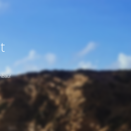
t
Umbau!