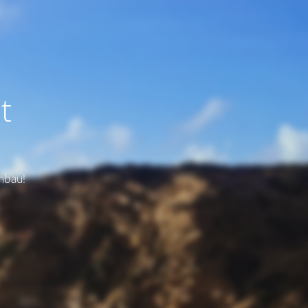
t
Umbau!