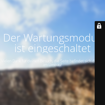
Der Wartungsmodus
ist eingeschaltet
Vielen Dank für deinen Besuch, die Seite befindet sich derzeit
im Umbau!