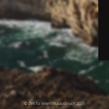
© Zeit für einen Mutausbruch 2025